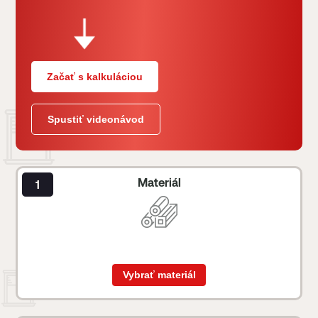
Začať s kalkuláciou
Spustiť videonávod
Materiál
Vybrať materiál