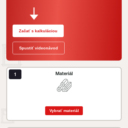
Začať s kalkuláciou
Spustiť videonávod
Materiál
Vybrať materiál