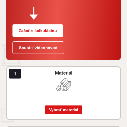
Začať s kalkuláciou
Spustiť videonávod
Materiál
Vybrať materiál