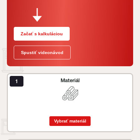
Začať s kalkuláciou
Spustiť videonávod
Materiál
Vybrať materiál